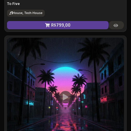
To Five
House, Tech House
R$
799,00