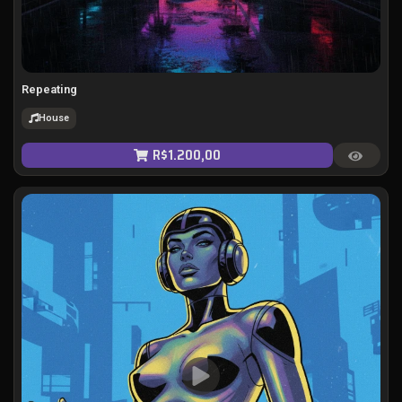
Repeating
House
R$
1.200,00