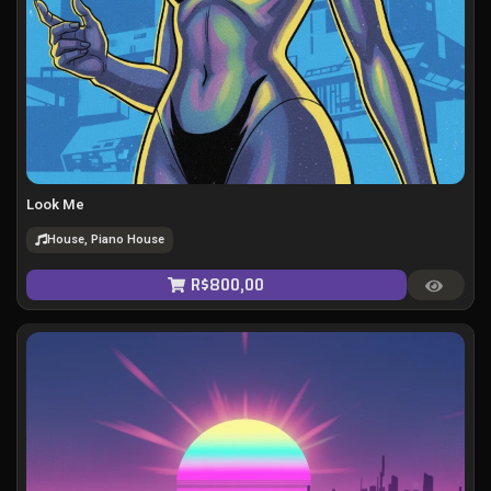
Look Me
House, Piano House
R$
800,00