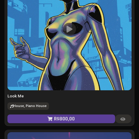
Look Me
House, Piano House
R$
800,00