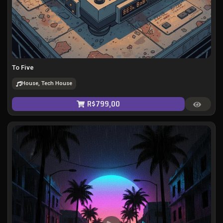
To Five
House, Tech House
R$
799,00