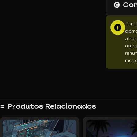
Com
Duran
eleme
asseg
ocorr
renun
músic
Produtos Relacionados