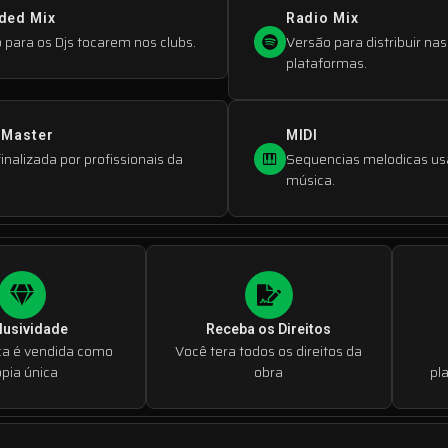
ded Mix
Radio Mix
 para os Djs tocarem nos clubs.
Versão para distribuir nas
plataformas.
 Master
MIDI
inalizada por profissionais da
Sequencias melodicas us
música.
lusividade
Receba os Direitos
ca é vendida como
Você tera todos os direitos da
pia única
obra
pl