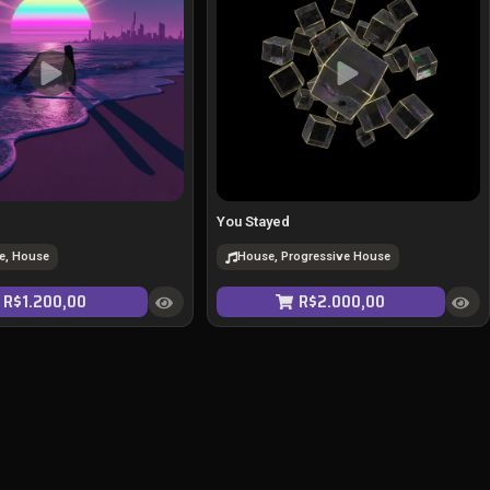
You Stayed
e, House
House, Progressive House
R$
1.200,00
R$
2.000,00