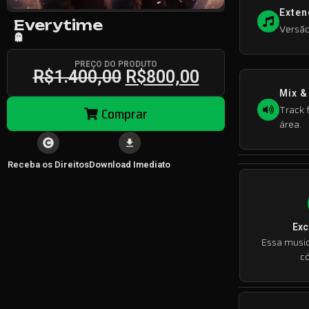
Exten
Everytime
Versão
PREÇO DO PRODUTO
R$
1.400,00
R$
800,00
Mix &
Track f
Comprar
área.
Receba os Direitos
Download Imediato
Exc
Essa musi
có