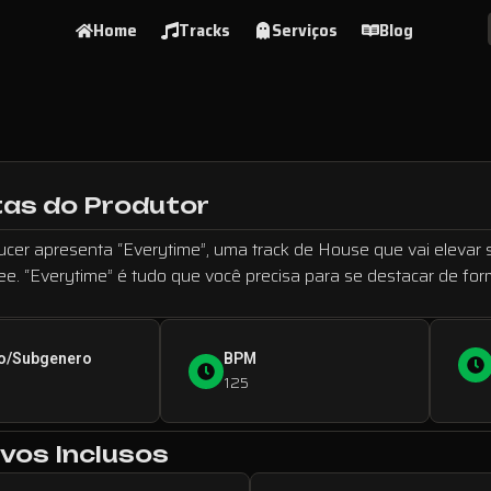
Home
Tracks
Serviços
Blog
as do Produtor
cer apresenta “Everytime”, uma track de House que vai elevar s
ee. “Everytime” é tudo que você precisa para se destacar de fo
o/Subgenero
BPM
125
vos Inclusos