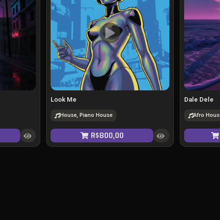
Look Me
Dale Dele
House, Piano House
Afro Hous
R$
800,00