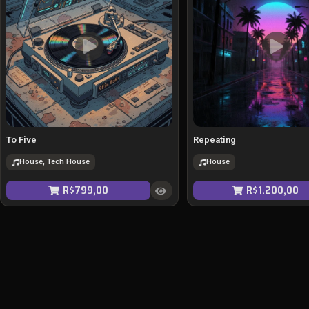
To Five
Repeating
House, Tech House
House
R$
799,00
R$
1.200,00