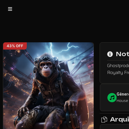
43% OFF
Not
Ghostprodu
Royalty Fr
Gêner
House
Arqui